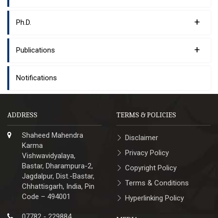
+
Ph.D.
+
Publications
Notifications
ADDRESS
TERMS & POLICIES
Shaheed Mahendra
Disclaimer
Karma
Privacy Policy
Vishwavidyalaya,
Bastar, Dharampura-2,
Copyright Policy
Jagdalpur, Dist.-Bastar,
Terms & Conditions
Chhattisgarh, India, Pin
Code – 494001
Hyperlinking Policy
07782 - 229884