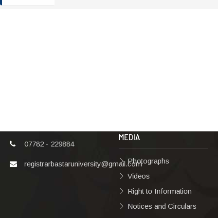
ADDRESS
TERMS & POLICIES
Shaheed Mahendra
Disclaimer
Karma
Privacy Policy
Vishwavidyalaya,
Bastar, Dharampura-
Copyright Policy
2, Jagdalpur, Dist.-
Terms & Conditions
Bastar, Chhattisgarh,
India, Pin Code –
Hyperlinking Policy
494001
MEDIA
07782 - 229884
Photographs
registrarbastaruniversity@gmail.com
Videos
Right to Information
Notices and Circulars